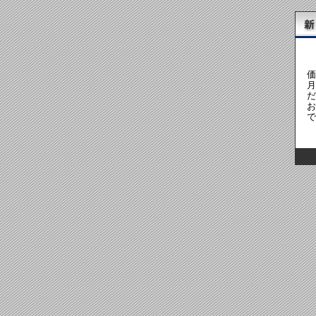
価
月
だ
お
で